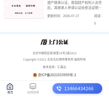
遗产继承公证，是指财产权利人去世
京婚前财产公证机构？了解这些不仅
后，其继承人申请公证处依法证明继
有利于我们根
承人继承遗产行为的合法性与真实性
更新时间：2026-07-27
阅读：
的证明活动。通过公证，继承人可以
拿着享有继承权的公证书办理遗产过
0
户手续。公证咨询告诉大家，小额遗
产继承公证，也要遵守公证流程，依
法提交证明材料，按照规定交纳公证
费。我们在办理继承公证的时候，需
要知道北京遗
北京市朝阳区新源里16号2座3A12
Copyright ©2021 北京北石律师事务所 版权所有
技术支持：汇森云
京ICP备2021015959号-2
13466434266
首页
在线咨询