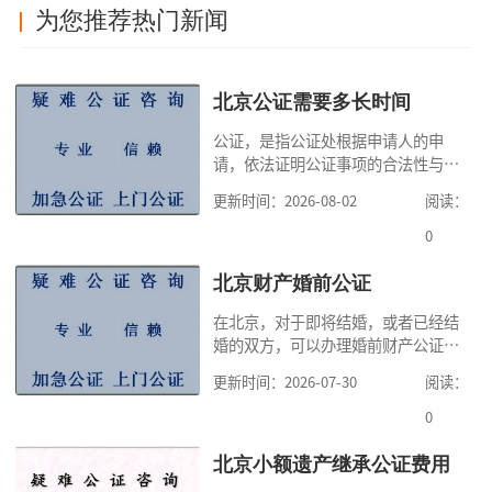
为您推荐热门新闻
北京公证需要多长时间
公证，是指公证处根据申请人的申
请，依法证明公证事项的合法性与真
实性的证明活动，通过公证，可以提
更新时间：2026-08-02
阅读：
高公证事项的效力，固定证据，但是
很多人不知道在北京办理公证需要多
0
少时间。今天公证咨询就来告诉大
家，办理公证的时候除了需要按照公
北京财产婚前公证
证处的要求填写申请表外，还需要知
在北京，对于即将结婚，或者已经结
道北京公证需要什么材料,北京公证需
婚的双方，可以办理婚前财产公证，
要多少钱？北京公
明确婚前财产的归属以及债务承担方
更新时间：2026-07-30
阅读：
式，可以避免个人财产引发的纠纷，
但是，在北京办理婚前财产公证，除
0
了按照规定提交真实、合法的证明材
料外，公证咨询告诉大家，我们有必
北京小额遗产继承公证费用
要知道北京婚前财产公证收费标准,北