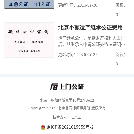
明确婚前财产的归属以及债务承担方
更新时间：2026-07-30
阅读：
式，可以避免个人财产引发的纠纷，
但是，在北京办理婚前财产公证，除
0
了按照规定提交真实、合法的证明材
料外，公证咨询告诉大家，我们有必
北京小额遗产继承公证费用
要知道北京婚前财产公证收费标准,北
遗产继承公证，是指财产权利人去世
京婚前财产公证机构？了解这些不仅
后，其继承人申请公证处依法证明继
有利于我们根
承人继承遗产行为的合法性与真实性
更新时间：2026-07-27
阅读：
的证明活动。通过公证，继承人可以
拿着享有继承权的公证书办理遗产过
0
户手续。公证咨询告诉大家，小额遗
产继承公证，也要遵守公证流程，依
法提交证明材料，按照规定交纳公证
费。我们在办理继承公证的时候，需
要知道北京遗
北京市朝阳区新源里16号2座3A12
Copyright ©2021 北京北石律师事务所 版权所有
技术支持：汇森云
京ICP备2021015959号-2