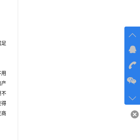
据足
在线
在
不用
的产
咨询
但不
134-6
获得
客服q
发商
40743