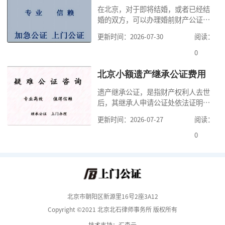
在北京，对于即将结婚，或者已经结
道北京公证需要什么材料,北京公证需
婚的双方，可以办理婚前财产公证，
要多少钱？北京公
明确婚前财产的归属以及债务承担方
更新时间：2026-07-30
阅读：
式，可以避免个人财产引发的纠纷，
但是，在北京办理婚前财产公证，除
0
了按照规定提交真实、合法的证明材
料外，公证咨询告诉大家，我们有必
北京小额遗产继承公证费用
要知道北京婚前财产公证收费标准,北
遗产继承公证，是指财产权利人去世
京婚前财产公证机构？了解这些不仅
后，其继承人申请公证处依法证明继
有利于我们根
承人继承遗产行为的合法性与真实性
更新时间：2026-07-27
阅读：
的证明活动。通过公证，继承人可以
拿着享有继承权的公证书办理遗产过
0
户手续。公证咨询告诉大家，小额遗
产继承公证，也要遵守公证流程，依
法提交证明材料，按照规定交纳公证
费。我们在办理继承公证的时候，需
要知道北京遗
北京市朝阳区新源里16号2座3A12
Copyright ©2021 北京北石律师事务所 版权所有
技术支持：汇森云