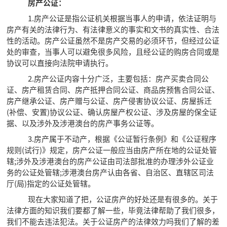
房产公证：
1.房产公证是指公证机关根据当事人的申请，依法证明与
房产有关的法律行为、有法律意义的事实和文书的真实性、合法
性的活动。房产公证虽然不是房产交易的必须环节，但经过公证
处的审查，当事人可以避免很多风险，且经公证的购房合同或是
协议可以直接向法院申请执行。
2.房产公证内容十分广泛，主要包括：房产买卖合同公
证、房产租赁合同、房产抵押合同公证、商品房预售合同公证、
房产继承公证、房产赠与公证、房产侵害协议公证、房屋拆迁
(补偿、安置)协议公证、确认房屋产权公证、涉及房屋的保全证
据、以及涉外及涉港澳台的房产事务公证等。
3.房产属于不动产，根据《公证暂行条例》和《公证程序
规则(试行)》规定，房产公证一般应当由房产所在地的公证处管
辖;涉外及涉港澳台的房产公证由司法部批准的办理涉外公证业
务的公证处管辖;涉港澳台房产认由各省、自治区、直辖区司法
厅(局)指定的公证处管辖。
现在大家知道了把，公证房产的好处还是有很多的。关于
法律方面的知识我们要都了解一些，毕竟法律帮助了我们很多，
我们不能去违法犯法。关于公证房产的法律效力吗我们了解的差