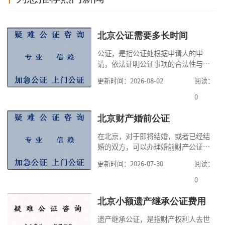
北京公证需要多长时间
公证，是指公证处根据申请人的申
请，依法证明公证事项的合法性与真
实性的证明活动，通过公证，可以提
更新时间：2026-08-02
阅读：
高公证事项的效力，固定证据，但是
很多人不知道在北京办理公证需要多
0
少时间。今天公证咨询就来告诉大
家，办理公证的时候除了需要按照公
北京财产婚前公证
证处的要求填写申请表外，还需要知
在北京，对于即将结婚，或者已经结
道北京公证需要什么材料,北京公证需
婚的双方，可以办理婚前财产公证，
要多少钱？北京公
明确婚前财产的归属以及债务承担方
更新时间：2026-07-30
阅读：
式，可以避免个人财产引发的纠纷，
但是，在北京办理婚前财产公证，除
0
了按照规定提交真实、合法的证明材
料外，公证咨询告诉大家，我们有必
北京小额遗产继承公证费用
要知道北京婚前财产公证收费标准,北
遗产继承公证，是指财产权利人去世
京婚前财产公证机构？了解这些不仅