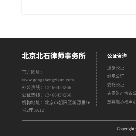
公证咨询
遗嘱公证
官方网址：
继承公证
www.gongzhengzixun.com
委托公证
办公热线：13466434266
夫妻财产协议
公证热线：13466434266
放弃继承权声
机构地址：北京市朝阳区新源里16
号2座3A12
Copyri