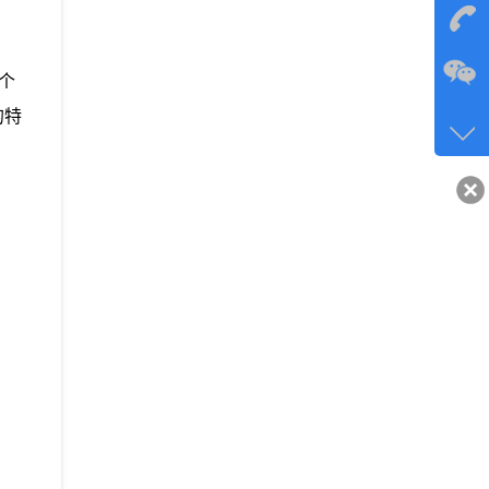
在
个
咨询
的特
134-6
客服q
40743