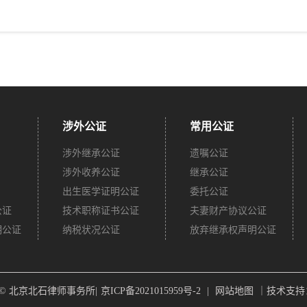
涉外公证
常用公证
涉外继承公证
遗嘱公证
涉外收养公证
继承公证
出生医学证明公证
委托公证
公证
技术职称证书公证
夫妻财产协议公证
明公证
纳税状况公证
放弃继承权声明公证
ght © 北京北石律师事务所|
京ICP备2021015959号-2
|
网站地图
｜技术支持