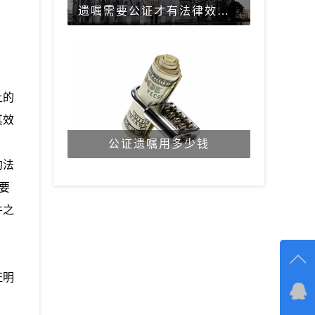
遗嘱需要公证才有法律效力吗？
上的
其效
公证遗嘱用多少钱
的法
要
件之
证明
在线