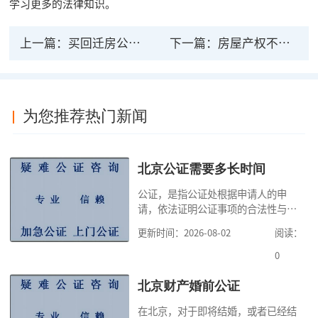
学习更多的法律知识。
上一篇：
买回迁房公证具备法律效力吗 回迁房的产权
下一篇：
房屋产权不过户做公证有法律效力吗
为您推荐热门新闻
北京公证需要多长时间
公证，是指公证处根据申请人的申
请，依法证明公证事项的合法性与真
实性的证明活动，通过公证，可以提
更新时间：2026-08-02
阅读：
高公证事项的效力，固定证据，但是
很多人不知道在北京办理公证需要多
0
少时间。今天公证咨询就来告诉大
家，办理公证的时候除了需要按照公
北京财产婚前公证
证处的要求填写申请表外，还需要知
在北京，对于即将结婚，或者已经结
道北京公证需要什么材料,北京公证需