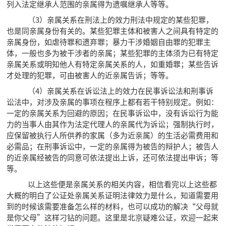
列入法定继承人范围的亲属得为遗嘱继承人等等。
（3）亲属关系在刑法上的效力刑法中规定的某些犯罪，
也是同亲属身份有关的。某些犯罪主体和被害人之间具有特定的
亲属身份，如虐待罪和遗弃罪；暴力干涉婚姻自由罪的犯罪主
体，一般也多为被干涉者的亲属；某些犯罪的主体须为已有特定
亲属关系或明知他人有特定亲属关系的人，如重婚罪；某些告诉
才处理的犯罪，可由被害人的近亲属告诉；等等。
（4）亲属关系在诉讼法上的效力在民事诉讼法和刑事诉
讼法中，对涉及亲属的事项在程序上都有若干特别规定。例如：
一定的亲属关系为回避的原因；在民事诉讼中，没有诉讼行为能
力的当事人由其作为法定代理人的亲属代为诉讼；强制执行时，
应保留被执行人所供养的家属（多为近亲属）的生活必需费用和
必需品；在刑事诉讼中，一定的亲属得为被告的辩护人；被告人
的近亲属经被告的同意可依法提出上诉，还可依法提出申诉；等
等。
以上这些便是亲属关系的相关内容，相信看完以上这些都
大概的明白了公证处亲属关系证明法律效力是什么，知道需要用
到的时候该需要准备怎么样的材料，也可以成功的解决“父母就
是你父母”这样刁钻的问题。这里是北京疑难公证，欢迎一起来