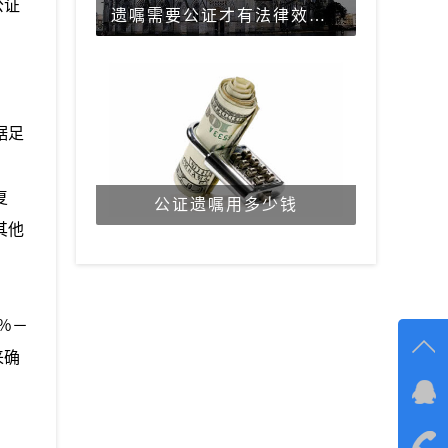
公证
遗嘱需要公证才有法律效力吗？
据足
复
公证遗嘱用多少钱
其他
％－
来确
在线
在