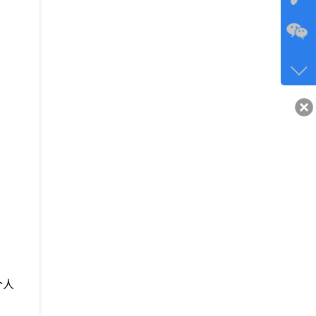
咨询
134-6
客服q
40743
个人
５