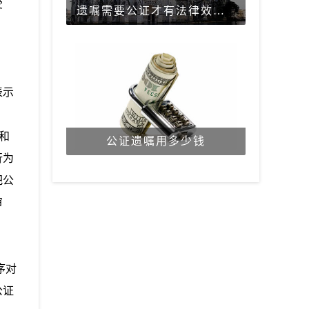
受
遗嘱需要公证才有法律效力吗？
表示
和
公证遗嘱用多少钱
行为
把公
审
序对
公证