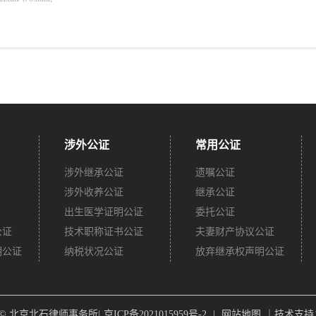
涉外公证
常用公证
涉外继承公证
遗嘱公证
涉外收养公证
继承公证
出生医学证明公证
委托公证
公证
技术职称证书公证
夫妻财产协议公证
明公证
纳税状况公证
放弃继承权声明公证
ght © 北京北石律师事务所|
京ICP备2021015959号-2
|
网站地图
｜技术支持