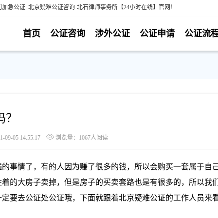
加急公证_北京疑难公证咨询-北石律师事务所【24小时在线】官网！
首页
公证咨询
涉外公证
公证申请
公证流
吗？
9-05 14:55:17
浏览量：1067人阅读
的事情了，有的人因为赚了很多的钱，所以会购买一套属于自
住着的大房子卖掉，但是房子的买卖套路也是有很多的，所以我
一定要去公证处公证哦，下面就跟着北京疑难公证的工作人员来