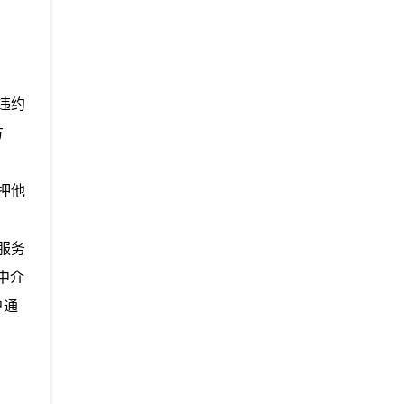
违约
方
押他
服务
中介
户通