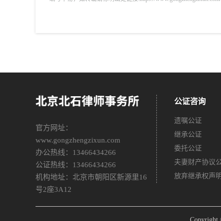
公证咨询
遗嘱公证
官方网址：
继承公证
www.gongzhengzixun.com
委托公证
办公热线：13466434266
夫妻财产协议
公证热线：13466434266
放弃继承权声
机构地址：北京市朝阳区新源里16
号2座3A12
Copyri