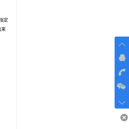
指定
出来
在线
在
咨询
134-6
客服q
40743