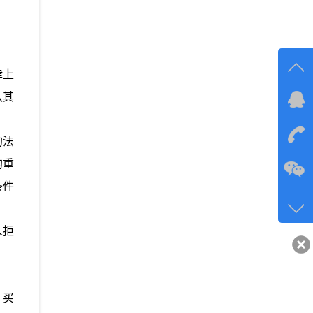
律上
认其
在线
在
的法
的重
咨询
条件
134-6
客服q
人拒
40743
，买