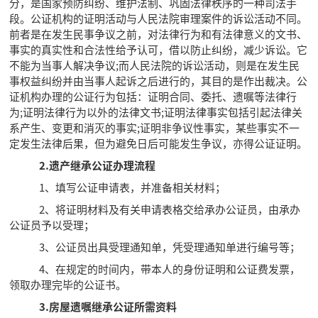
分，是国家预防纠纷、维护法制、巩固法律秩序的一种司法手
段。公证机构的证明活动与人民法院审理案件的诉讼活动不同。
前者是在发生民事争议之前，对法律行为和有法律意义的文书、
事实的真实性和合法性给予认可，借以防止纠纷，减少诉讼。它
不能为当事人解决争议;而人民法院的诉讼活动，则是在发生民
事权益纠纷并由当事人起诉之后进行的，其目的是作出裁决。公
证机构办理的公证行为包括：证明合同、委托、遗嘱等法律行
为;证明法律行为以外的法律文书;证明法律事实包括引起法律关
系产生、变更和消灭的事实;证明非争议性事实，某些事实不一
定发生法律后果，但为避免日后可能发生争议，亦得公证证明。
2.遗产继承公证办理流程
1、填写公证申请表，并准备相关材料；
2、将证明材料及有关申请表格交给承办公证员，由承办
公证员予以受理；
3、公证员出具受理通知单，凭受理通知单进行编号等；
4、在规定的时间内，带本人的身份证明和公证费发票，
领取办理完毕的公证书。
3.房屋遗嘱继承公证所需资料