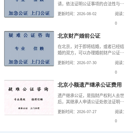
请，依法证明公证事项的合法性与真
实性的证明活动，通过公证，可以提
更新时间：2026-08-02
阅读：
高公证事项的效力，固定证据，但是
很多人不知道在北京办理公证需要多
0
少时间。今天公证咨询就来告诉大
家，办理公证的时候除了需要按照公
北京财产婚前公证
证处的要求填写申请表外，还需要知
在北京，对于即将结婚，或者已经结
道北京公证需要什么材料,北京公证需
婚的双方，可以办理婚前财产公证，
要多少钱？北京公
明确婚前财产的归属以及债务承担方
更新时间：2026-07-30
阅读：
式，可以避免个人财产引发的纠纷，
但是，在北京办理婚前财产公证，除
0
了按照规定提交真实、合法的证明材
料外，公证咨询告诉大家，我们有必
北京小额遗产继承公证费用
要知道北京婚前财产公证收费标准,北
遗产继承公证，是指财产权利人去世
京婚前财产公证机构？了解这些不仅
后，其继承人申请公证处依法证明继
有利于我们根
承人继承遗产行为的合法性与真实性
更新时间：2026-07-27
阅读：
的证明活动。通过公证，继承人可以
拿着享有继承权的公证书办理遗产过
0
户手续。公证咨询告诉大家，小额遗
产继承公证，也要遵守公证流程，依