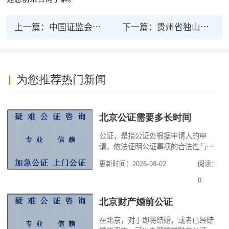
上一篇：
中国证监会境外法律文书公证认证须知
下一篇：
贵州省独山县法律援助中心公证处地址和电话
为您推荐热门新闻
北京公证需要多长时间
公证，是指公证处根据申请人的申
请，依法证明公证事项的合法性与真
实性的证明活动，通过公证，可以提
更新时间：2026-08-02
阅读：
高公证事项的效力，固定证据，但是
很多人不知道在北京办理公证需要多
0
少时间。今天公证咨询就来告诉大
家，办理公证的时候除了需要按照公
北京财产婚前公证
证处的要求填写申请表外，还需要知
在北京，对于即将结婚，或者已经结
道北京公证需要什么材料,北京公证需