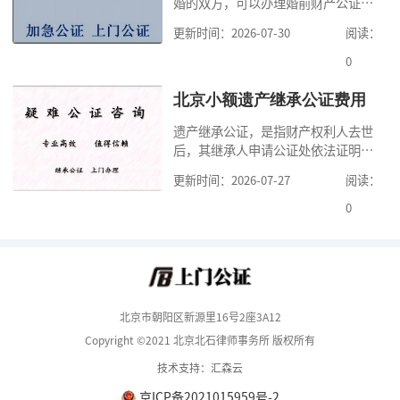
婚的双方，可以办理婚前财产公证，
要多少钱？北京公
明确婚前财产的归属以及债务承担方
更新时间：2026-07-30
阅读：
式，可以避免个人财产引发的纠纷，
但是，在北京办理婚前财产公证，除
0
了按照规定提交真实、合法的证明材
料外，公证咨询告诉大家，我们有必
北京小额遗产继承公证费用
要知道北京婚前财产公证收费标准,北
遗产继承公证，是指财产权利人去世
京婚前财产公证机构？了解这些不仅
后，其继承人申请公证处依法证明继
有利于我们根
承人继承遗产行为的合法性与真实性
更新时间：2026-07-27
阅读：
的证明活动。通过公证，继承人可以
拿着享有继承权的公证书办理遗产过
0
户手续。公证咨询告诉大家，小额遗
产继承公证，也要遵守公证流程，依
法提交证明材料，按照规定交纳公证
费。我们在办理继承公证的时候，需
要知道北京遗
北京市朝阳区新源里16号2座3A12
Copyright ©2021 北京北石律师事务所 版权所有
技术支持：汇森云
京ICP备2021015959号-2