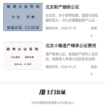
少时间。今天公证咨询就来告诉大
家，办理公证的时候除了需要按照公
北京财产婚前公证
证处的要求填写申请表外，还需要知
在北京，对于即将结婚，或者已经结
道北京公证需要什么材料,北京公证需
婚的双方，可以办理婚前财产公证，
要多少钱？北京公
明确婚前财产的归属以及债务承担方
更新时间：2026-07-30
阅读：
式，可以避免个人财产引发的纠纷，
但是，在北京办理婚前财产公证，除
0
了按照规定提交真实、合法的证明材
料外，公证咨询告诉大家，我们有必
北京小额遗产继承公证费用
要知道北京婚前财产公证收费标准,北
遗产继承公证，是指财产权利人去世
京婚前财产公证机构？了解这些不仅
后，其继承人申请公证处依法证明继
有利于我们根
承人继承遗产行为的合法性与真实性
更新时间：2026-07-27
阅读：
的证明活动。通过公证，继承人可以
拿着享有继承权的公证书办理遗产过
0
户手续。公证咨询告诉大家，小额遗
产继承公证，也要遵守公证流程，依
法提交证明材料，按照规定交纳公证
费。我们在办理继承公证的时候，需
要知道北京遗
北京市朝阳区新源里16号2座3A12