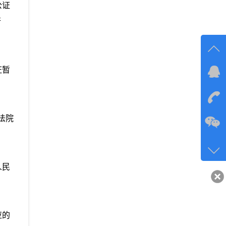
公证
行
证暂
在线
在
法院
咨询
134-6
客服q
人民
40743
应的