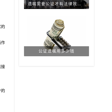
遗嘱需要公证才有法律效力吗？
实的
当作
公证遗嘱用多少钱
直接
少的