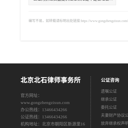
编写不易，如转载请标明出处链接:https://www.gongzhengzixun.com/zixu
公证咨询
遗嘱公证
官方网址：
继承公证
www.gongzhengzixun.com
委托公证
办公热线：13466434266
夫妻财产协议
公证热线：13466434266
放弃继承权声
机构地址：北京市朝阳区新源里16