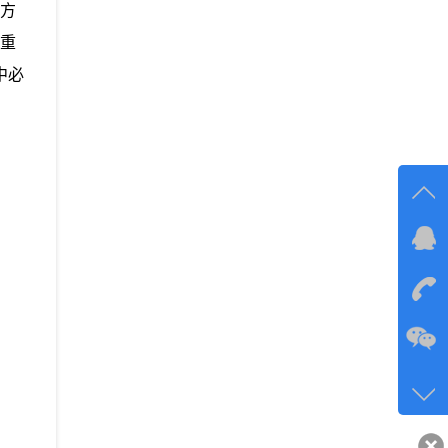
序方
趋重
中必
在线
在
咨询
134-6
客服q
40743