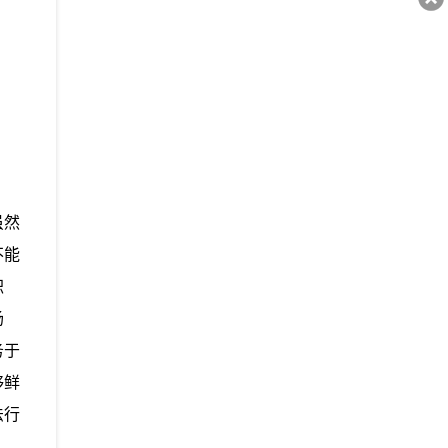
虽然
不能
职
场
务于
够鲜
法行