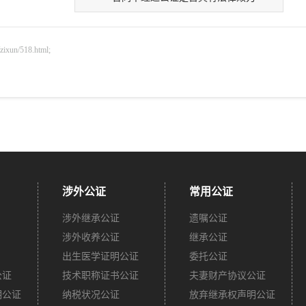
n/518.html;
涉外公证
常用公证
涉外继承公证
遗嘱公证
涉外收养公证
继承公证
出生医学证明公证
委托公证
公证
技术职称证书公证
夫妻财产协议公证
明公证
纳税状况公证
放弃继承权声明公证