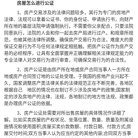
房屋怎么进行公证
1、房产交易涉及的法律问题较多，其行为专门的房地产
法律、法规可以拿着公证书、你的身份证、申请执行书，向财产
所在地的基层法院申请强制执行。不需要你父亲配合，只要法院
同意执行，法院的人会和你一起去房产局进行过户。和规章所规
范，也被其他法律所调整。确保房产交易行为合法，难度大的是
保证交易行为不与任何法律规定相抵触。把房产公证作为房产交
易的必经程序，让具有全面掌握并正确理解相关法律规定能力的
专业法律人对交易行为进行审查，可确保交易行为的合法性。
2、房产公证是由房产所在地或房产合同当事人一方所在
地或房产合同签订地的公证处受理。于我国的房地产业兴起不
久，国家调整房产类法律关系的法律规范正在不断完善，各地区
根据自己 地区的情况也在制订不少涉及房地产的政策;国家制
定的涉及房地产的法律、法规，各地制订的地方性法规、政策都
是办理房产公证的依据。
3、房产公证处需要对所出售房屋的具体情况作详细了
解。比如买卖房屋的产权状况、坐落位置、数量、质量及附属设
施情况和使用面积;房屋买卖价款数额、付款日期、付款方式;房
屋交付时间;双方当事人认为应当约定的其他内容;合同双方当事