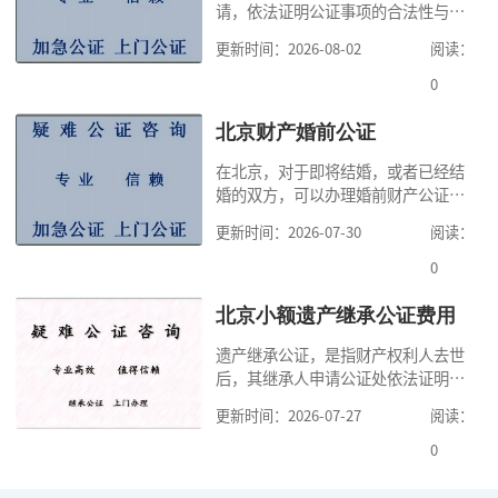
请，依法证明公证事项的合法性与真
实性的证明活动，通过公证，可以提
更新时间：2026-08-02
阅读：
高公证事项的效力，固定证据，但是
很多人不知道在北京办理公证需要多
0
少时间。今天公证咨询就来告诉大
家，办理公证的时候除了需要按照公
北京财产婚前公证
证处的要求填写申请表外，还需要知
在北京，对于即将结婚，或者已经结
道北京公证需要什么材料,北京公证需
婚的双方，可以办理婚前财产公证，
要多少钱？北京公
明确婚前财产的归属以及债务承担方
更新时间：2026-07-30
阅读：
式，可以避免个人财产引发的纠纷，
但是，在北京办理婚前财产公证，除
0
了按照规定提交真实、合法的证明材
料外，公证咨询告诉大家，我们有必
北京小额遗产继承公证费用
要知道北京婚前财产公证收费标准,北
遗产继承公证，是指财产权利人去世
京婚前财产公证机构？了解这些不仅
后，其继承人申请公证处依法证明继
有利于我们根
承人继承遗产行为的合法性与真实性
更新时间：2026-07-27
阅读：
的证明活动。通过公证，继承人可以
拿着享有继承权的公证书办理遗产过
0
户手续。公证咨询告诉大家，小额遗
产继承公证，也要遵守公证流程，依