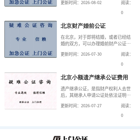
更新时间：2026-08-02
阅读：
高公证事项的效力，固定证据，但是
很多人不知道在北京办理公证需要多
0
少时间。今天公证咨询就来告诉大
家，办理公证的时候除了需要按照公
北京财产婚前公证
证处的要求填写申请表外，还需要知
在北京，对于即将结婚，或者已经结
道北京公证需要什么材料,北京公证需
婚的双方，可以办理婚前财产公证，
要多少钱？北京公
明确婚前财产的归属以及债务承担方
更新时间：2026-07-30
阅读：
式，可以避免个人财产引发的纠纷，
但是，在北京办理婚前财产公证，除
0
了按照规定提交真实、合法的证明材
料外，公证咨询告诉大家，我们有必
北京小额遗产继承公证费用
要知道北京婚前财产公证收费标准,北
遗产继承公证，是指财产权利人去世
京婚前财产公证机构？了解这些不仅
后，其继承人申请公证处依法证明继
有利于我们根
承人继承遗产行为的合法性与真实性
更新时间：2026-07-27
阅读：
的证明活动。通过公证，继承人可以
拿着享有继承权的公证书办理遗产过
0
户手续。公证咨询告诉大家，小额遗
产继承公证，也要遵守公证流程，依
法提交证明材料，按照规定交纳公证