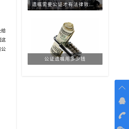
遗嘱需要公证才有法律效力吗？
处给
回这
难公
公证遗嘱用多少钱
在线
在