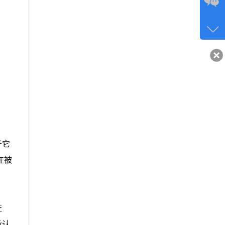
咨询
134-6
客服q
40743
于它
在被
证
承认