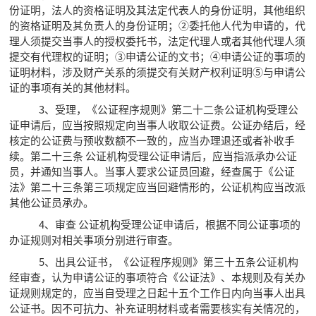
份证明，法人的资格证明及其法定代表人的身份证明，其他组织
的资格证明及其负责人的身份证明；②委托他人代为申请的，代
理人须提交当事人的授权委托书，法定代理人或者其他代理人须
提交有代理权的证明；③申请公证的文书；④申请公证的事项的
证明材料，涉及财产关系的须提交有关财产权利证明⑤与申请公
证的事项有关的其他材料。
3、受理，《公证程序规则》第二十二条公证机构受理公
证申请后，应当按照规定向当事人收取公证费。公证办结后，经
核定的公证费与预收数额不一致的，应当办理退还或者补收手
续。第二十三条 公证机构受理公证申请后，应当指派承办公证
员，并通知当事人。当事人要求公证员回避，经查属于《公证
法》第二十三条第三项规定应当回避情形的，公证机构应当改派
其他公证员承办。
4、审查 公证机构受理公证申请后，根据不同公证事项的
办证规则对相关事项分别进行审查。
5、出具公证书，《公证程序规则》第三十五条公证机构
经审查，认为申请公证的事项符合《公证法》、本规则及有关办
证规则规定的，应当自受理之日起十五个工作日内向当事人出具
公证书。因不可抗力、补充证明材料或者需要核实有关情况的，