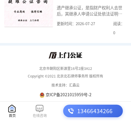
要知道北京婚前财产公证收费标准,北
遗产继承公证，是指财产权利人去世
京婚前财产公证机构？了解这些不仅
后，其继承人申请公证处依法证明继
有利于我们根
承人继承遗产行为的合法性与真实性
更新时间：2026-07-27
阅读：
的证明活动。通过公证，继承人可以
拿着享有继承权的公证书办理遗产过
0
户手续。公证咨询告诉大家，小额遗
产继承公证，也要遵守公证流程，依
法提交证明材料，按照规定交纳公证
费。我们在办理继承公证的时候，需
要知道北京遗
北京市朝阳区新源里16号2座3A12
Copyright ©2021 北京北石律师事务所 版权所有
技术支持：汇森云
京ICP备2021015959号-2
13466434266
首页
在线咨询