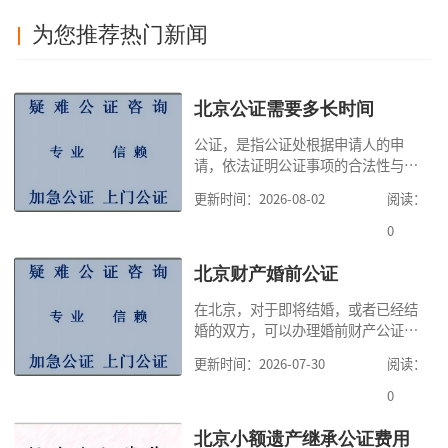
为您推荐热门新闻
北京公证需要多长时间
公证，是指公证处根据申请人的申
请，依法证明公证事项的合法性与真
实性的证明活动，通过公证，可以提
更新时间：2026-08-02
阅读：
高公证事项的效力，固定证据，但是
很多人不知道在北京办理公证需要多
0
少时间。今天公证咨询就来告诉大
家，办理公证的时候除了需要按照公
北京财产婚前公证
证处的要求填写申请表外，还需要知
在北京，对于即将结婚，或者已经结
道北京公证需要什么材料,北京公证需
婚的双方，可以办理婚前财产公证，
要多少钱？北京公
明确婚前财产的归属以及债务承担方
更新时间：2026-07-30
阅读：
式，可以避免个人财产引发的纠纷，
但是，在北京办理婚前财产公证，除
0
了按照规定提交真实、合法的证明材
料外，公证咨询告诉大家，我们有必
北京小额遗产继承公证费用