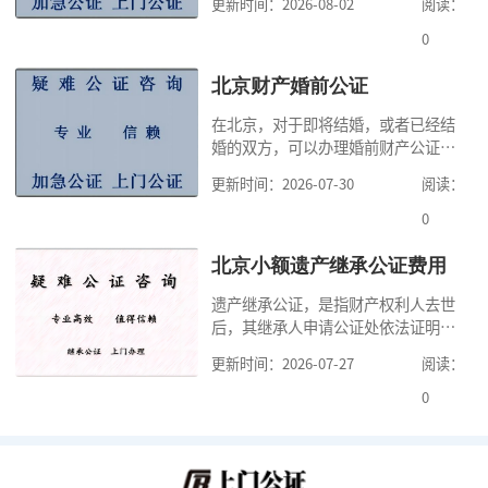
更新时间：2026-08-02
阅读：
高公证事项的效力，固定证据，但是
很多人不知道在北京办理公证需要多
0
少时间。今天公证咨询就来告诉大
家，办理公证的时候除了需要按照公
北京财产婚前公证
证处的要求填写申请表外，还需要知
在北京，对于即将结婚，或者已经结
道北京公证需要什么材料,北京公证需
婚的双方，可以办理婚前财产公证，
要多少钱？北京公
明确婚前财产的归属以及债务承担方
更新时间：2026-07-30
阅读：
式，可以避免个人财产引发的纠纷，
但是，在北京办理婚前财产公证，除
0
了按照规定提交真实、合法的证明材
料外，公证咨询告诉大家，我们有必
北京小额遗产继承公证费用
要知道北京婚前财产公证收费标准,北
遗产继承公证，是指财产权利人去世
京婚前财产公证机构？了解这些不仅
后，其继承人申请公证处依法证明继
有利于我们根
承人继承遗产行为的合法性与真实性
更新时间：2026-07-27
阅读：
的证明活动。通过公证，继承人可以
拿着享有继承权的公证书办理遗产过
0
户手续。公证咨询告诉大家，小额遗
产继承公证，也要遵守公证流程，依
法提交证明材料，按照规定交纳公证
费。我们在办理继承公证的时候，需