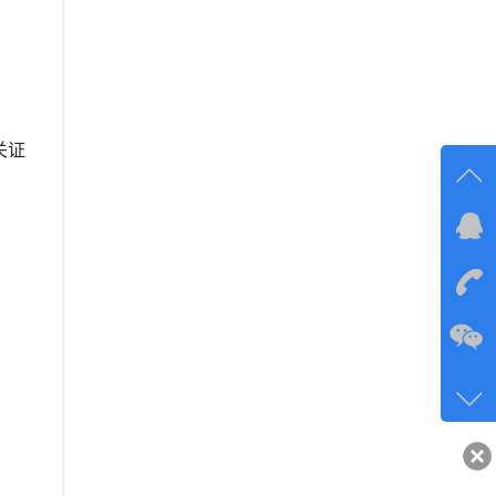
关证
在线
在
咨询
134-6
客服q
40743