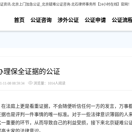
证资讯-北京上门加急公证_北京疑难公证咨询-北石律师事务所【24小时在线】官网！
首页
公证咨询
涉外公证
公证申请
公证流
办理保全证据的公证
1-08 08:59:34
浏览量：1014人阅读
在法庭上更是看重证据，不会随便听信任何一方的发言，万事
证据也是评判一件事情的唯一标准。对于一些法律意识薄弱的人
这一重要的环节，从而导致自己的利益受损，接下来北京疑难公
提高大家的法律意识。