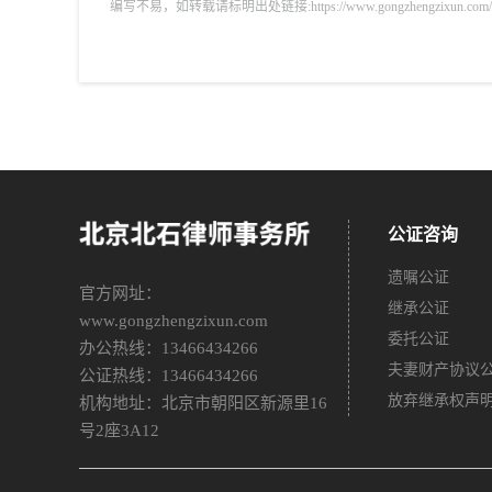
编写不易，如转载请标明出处链接:https://www.gongzhengzixun.com/zixu
公证咨询
遗嘱公证
官方网址：
继承公证
www.gongzhengzixun.com
委托公证
办公热线：13466434266
夫妻财产协议
公证热线：13466434266
放弃继承权声
机构地址：北京市朝阳区新源里16
号2座3A12