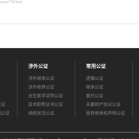
n/758.html;
涉外公证
常用公证
涉外继承公证
遗嘱公证
涉外收养公证
继承公证
出生医学证明公证
委托公证
公证
技术职称证书公证
夫妻财产协议公证
明公证
纳税状况公证
放弃继承权声明公证