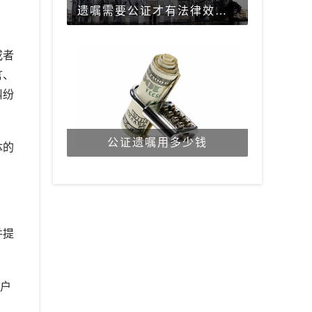
遗嘱需要公证才有法律效力吗？
或者
言、
纠纷
公证遗嘱用多少钱
体的
并提
、户