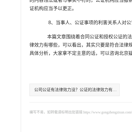
的内容违法或者与事实不符的，公证机构应当撤销
证机构应当予以更正。
8、当事人、公证事项的利害关系人对公证
本篇文章围绕着合同公证和授权公证的法律
律效力有哪些，可以看出，其实只要是符合法律
具体分析，大家拿不定主意的话，可以咨询北京
公司公证有法律效力没？公证的法律效力有哪些价值？
编写不易，如转载请标明出处链接:https://www.gongzhengzixun.com/zixu