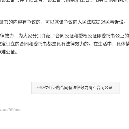
该公证书并予以公告，该公证书自始无效;公证书有其他错误的
书的内容有争议的，可以就该争议向人民法院提起民事诉讼。
效力，为大家分别介绍了合同公证和授权公证即委托书公证的
规定订立的合同和委托书都是具有法律效力的。在生活中，具体
疑难公证。
不经过公证的合同有法律效力吗？合同公证流程是什么？
n/760.html;