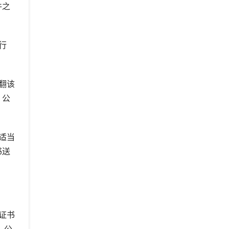
件之
行
翻该
。公
适当
书送
证书