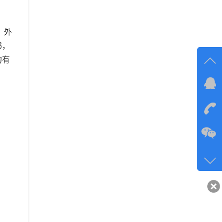
、外
书，
的有
在线
在
咨询
134-6
客服q
40743