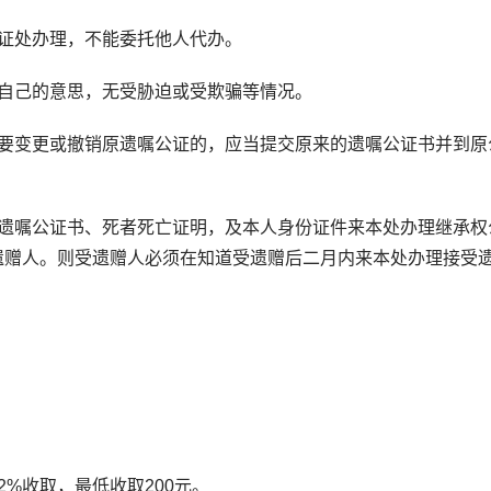
证处办理，不能委托他人代办。
自己的意思，无受胁迫或受欺骗等情况。
变更或撤销原遗嘱公证的，应当提交原来的遗嘱公证书并到原
嘱公证书、死者死亡证明，及本人身份证件来本处办理继承权
遗赠人。则受遗赠人必须在知道受遗赠后二月内来本处办理接受
%收取，最低收取200元。