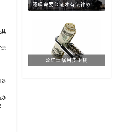
遗嘱需要公证才有法律效力吗？
在其
证遗
公证遗嘱用多少钱
时处
员办
法