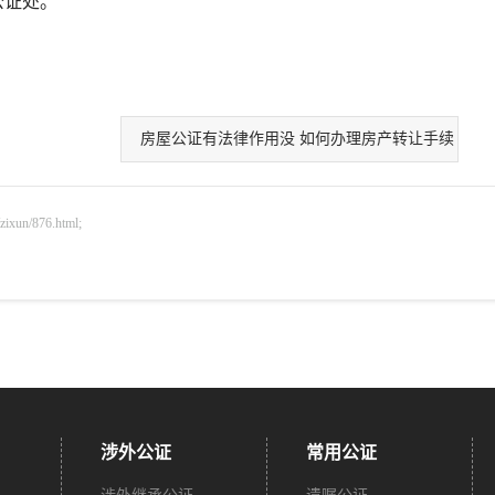
公证处。
房屋公证有法律作用没 如何办理房产转让手续
n/876.html;
涉外公证
常用公证