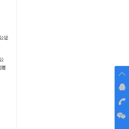
公证
公
遗赠
在线
在
咨询
134-6