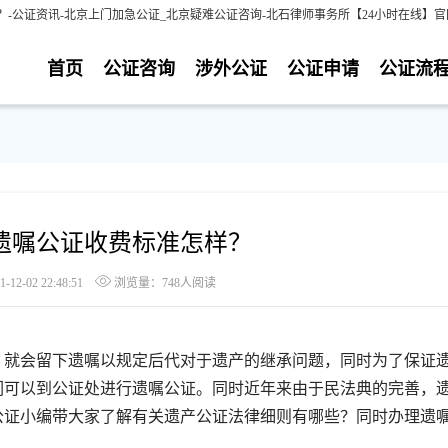
-公证资讯-北京上门加急公证_北京疑难公证咨询-北石律师事务所【24小时在线】官
首页
公证咨询
涉外公证
公证申请
公证流
遗嘱公证收费标准怎样？
2-02 22:48:51
浏览量：748人阅读
就会留下遗嘱以规定后代对于遗产的继承问题，同时为了保证
们可以到公证处进行遗嘱公证。同时近年来由于民法典的完善，
公证小编带大家了解有关遗产公证法律细则有哪些？同时办理遗