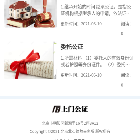
1.继承开始的时间 继承公证，是指公
证机构根据继承人的申请，依法证明
继承人继承被继承人财产的活动。我
更新时间：2021-06-10
阅读：
国《民法典》第一千一百二十一条规
定，继承从被继承人死亡时开始。 2.
0
可
委托公证
1.所需材料 （1）委托人的有效身份证
或者护照等身份证件。 （2）委托人
的《居民户口簿》，集体户籍的当事
更新时间：2021-06-10
阅读：
人提供《常住人口登记卡》本人页原
件及经过户籍所在单位盖章的首页复
0
印
北京市朝阳区新源里16号2座3A12
Copyright ©2021 北京北石律师事务所 版权所有