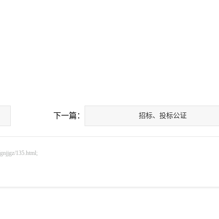
下一篇：
招标、投标公证
gz/135.html;