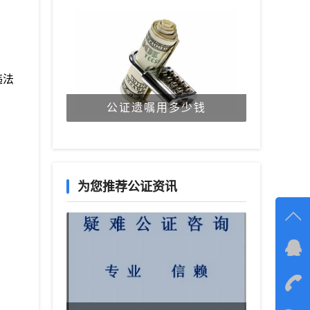
违法
公证遗嘱用多少钱
为您推荐公证资讯
在线
在