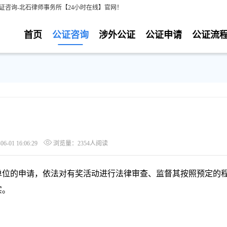
证咨询-北石律师事务所【24小时在线】官网！
首页
公证咨询
涉外公证
公证申请
公证流
-01 16:06:29
浏览量：2354人阅读
单位的申请，依法对有奖活动进行法律审查、监督其按照预定的
实。