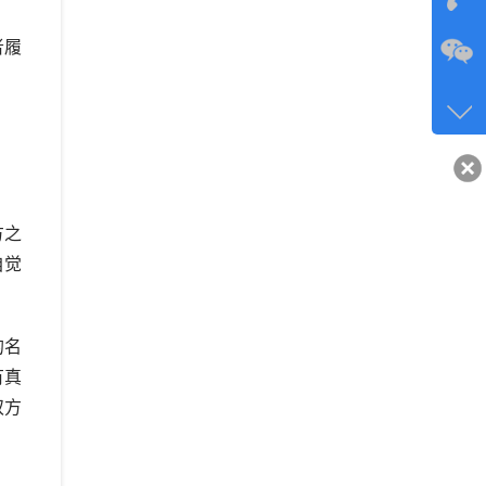
者履
咨询
134-6
客服q
40743
方之
自觉
的名
有真
双方