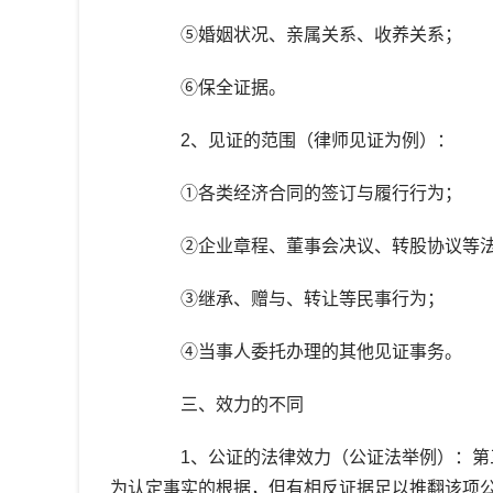
⑤婚姻状况、亲属关系、收养关系；
⑥保全证据。
2、见证的范围（律师见证为例）：
①各类经济合同的签订与履行行为；
②企业章程、董事会决议、转股协议等法
③继承、赠与、转让等民事行为；
④当事人委托办理的其他见证事务。
三、效力的不同
1、公证的法律效力（公证法举例）：第三
为认定事实的根据，但有相反证据足以推翻该项