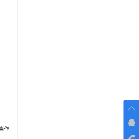
在线
当作
在