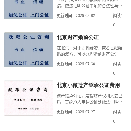
请，依法证明公证事项的合法性与真
实性的证明活动，通过公证，可以提
更新时间：2026-08-02
阅读：
高公证事项的效力，固定证据，但是
很多人不知道在北京办理公证需要多
0
少时间。今天公证咨询就来告诉大
家，办理公证的时候除了需要按照公
北京财产婚前公证
证处的要求填写申请表外，还需要知
在北京，对于即将结婚，或者已经结
道北京公证需要什么材料,北京公证需
婚的双方，可以办理婚前财产公证，
要多少钱？北京公
明确婚前财产的归属以及债务承担方
更新时间：2026-07-30
阅读：
式，可以避免个人财产引发的纠纷，
但是，在北京办理婚前财产公证，除
0
了按照规定提交真实、合法的证明材
料外，公证咨询告诉大家，我们有必
北京小额遗产继承公证费用
要知道北京婚前财产公证收费标准,北
遗产继承公证，是指财产权利人去世
京婚前财产公证机构？了解这些不仅
后，其继承人申请公证处依法证明继
有利于我们根
承人继承遗产行为的合法性与真实性
更新时间：2026-07-27
阅读：
的证明活动。通过公证，继承人可以
拿着享有继承权的公证书办理遗产过
0
户手续。公证咨询告诉大家，小额遗