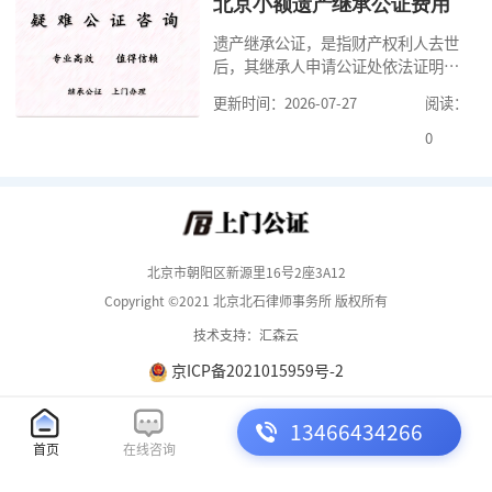
料外，公证咨询告诉大家，我们有必
北京小额遗产继承公证费用
要知道北京婚前财产公证收费标准,北
遗产继承公证，是指财产权利人去世
京婚前财产公证机构？了解这些不仅
后，其继承人申请公证处依法证明继
有利于我们根
承人继承遗产行为的合法性与真实性
更新时间：2026-07-27
阅读：
的证明活动。通过公证，继承人可以
拿着享有继承权的公证书办理遗产过
0
户手续。公证咨询告诉大家，小额遗
产继承公证，也要遵守公证流程，依
法提交证明材料，按照规定交纳公证
费。我们在办理继承公证的时候，需
要知道北京遗
北京市朝阳区新源里16号2座3A12
Copyright ©2021 北京北石律师事务所 版权所有
技术支持：汇森云
京ICP备2021015959号-2
13466434266
首页
在线咨询