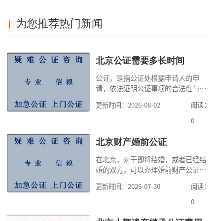
为您推荐热门新闻
北京公证需要多长时间
公证，是指公证处根据申请人的申
请，依法证明公证事项的合法性与真
实性的证明活动，通过公证，可以提
更新时间：2026-08-02
阅读：
高公证事项的效力，固定证据，但是
很多人不知道在北京办理公证需要多
0
少时间。今天公证咨询就来告诉大
家，办理公证的时候除了需要按照公
北京财产婚前公证
证处的要求填写申请表外，还需要知
在北京，对于即将结婚，或者已经结
道北京公证需要什么材料,北京公证需
婚的双方，可以办理婚前财产公证，
要多少钱？北京公
明确婚前财产的归属以及债务承担方
更新时间：2026-07-30
阅读：
式，可以避免个人财产引发的纠纷，
但是，在北京办理婚前财产公证，除
0
了按照规定提交真实、合法的证明材