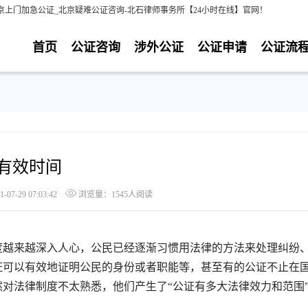
京上门加急公证_北京疑难公证咨询-北石律师事务所【24小时在线】官网！
首页
公证咨询
涉外公证
公证申请
公证流
有效时间
7-29 07:03:42
浏览量：1545人阅读
越来越深入人心，公民已经逐渐习惯用法律的方法来处理纠纷
证可以有效地证明公民的身份或者职能等，甚至有的公证不止在
对法律制度不太熟悉，他们产生了“公证有多大法律效力和范围