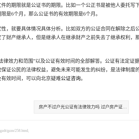
件的期限就是公证书的期限。比如一个公正书是被他人委托写
限是6个月，那么公证书的有效期限是6个月。
性，就要具体情况具体分析。比如双方的公证合同在解除之后
定了财产继承人，但是继承人在继承财产之前失去了继承权利，
律效力和范围”以及公证有效时间的全部解答。公证有法定证
效保证公民的法律权益，避免未来可能发生的纠纷，是法律制度
及有效时间，可以向北京疑难
公证咨询
。
房产不过户光公证有法律效力吗 过户房产证几天
gzzn/258.html;