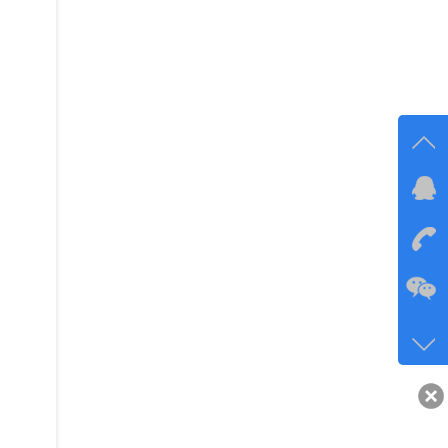
在线
在
咨询
134-6
客服q
40743