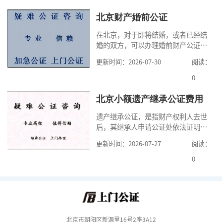
少时间。今天公证咨询就来告诉大
家，办理公证的时候除了需要按照公
北京财产婚前公证
证处的要求填写申请表外，还需要知
在北京，对于即将结婚，或者已经结
道北京公证需要什么材料,北京公证需
婚的双方，可以办理婚前财产公证，
要多少钱？北京公
明确婚前财产的归属以及债务承担方
更新时间：2026-07-30
阅读：
式，可以避免个人财产引发的纠纷，
但是，在北京办理婚前财产公证，除
0
了按照规定提交真实、合法的证明材
料外，公证咨询告诉大家，我们有必
北京小额遗产继承公证费用
要知道北京婚前财产公证收费标准,北
遗产继承公证，是指财产权利人去世
京婚前财产公证机构？了解这些不仅
后，其继承人申请公证处依法证明继
有利于我们根
承人继承遗产行为的合法性与真实性
更新时间：2026-07-27
阅读：
的证明活动。通过公证，继承人可以
拿着享有继承权的公证书办理遗产过
0
户手续。公证咨询告诉大家，小额遗
产继承公证，也要遵守公证流程，依
法提交证明材料，按照规定交纳公证
费。我们在办理继承公证的时候，需
要知道北京遗
北京市朝阳区新源里16号2座3A12