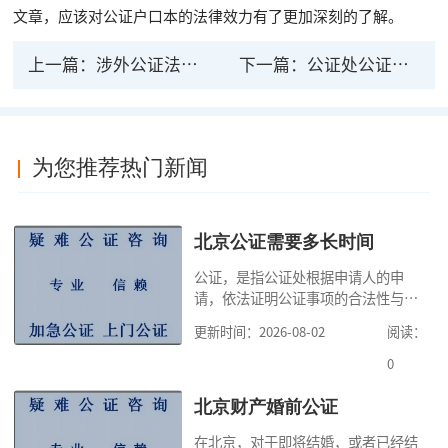
文章，应该对公证户口本的法律效力有了更加深刻的了解。
上一篇：
涉外公证法律咨询，办理涉外公证需要注意哪些
下一篇：
公证处公证家暴有法律意义吗？需要什么材料？
为您推荐热门新闻
北京公证需要多长时间
公证，是指公证处根据申请人的申
请，依法证明公证事项的合法性与真
实性的证明活动，通过公证，可以提
更新时间：2026-08-02
阅读：
高公证事项的效力，固定证据，但是
很多人不知道在北京办理公证需要多
0
少时间。今天公证咨询就来告诉大
家，办理公证的时候除了需要按照公
北京财产婚前公证
证处的要求填写申请表外，还需要知
在北京，对于即将结婚，或者已经结
道北京公证需要什么材料,北京公证需