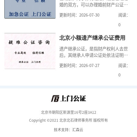
婚的双方，可以办理婚前财产公证，
要多少钱？北京公
明确婚前财产的归属以及债务承担方
更新时间：2026-07-30
阅读：
式，可以避免个人财产引发的纠纷，
但是，在北京办理婚前财产公证，除
0
了按照规定提交真实、合法的证明材
料外，公证咨询告诉大家，我们有必
北京小额遗产继承公证费用
要知道北京婚前财产公证收费标准,北
遗产继承公证，是指财产权利人去世
京婚前财产公证机构？了解这些不仅
后，其继承人申请公证处依法证明继
有利于我们根
承人继承遗产行为的合法性与真实性
更新时间：2026-07-27
阅读：
的证明活动。通过公证，继承人可以
拿着享有继承权的公证书办理遗产过
0
户手续。公证咨询告诉大家，小额遗
产继承公证，也要遵守公证流程，依
法提交证明材料，按照规定交纳公证
费。我们在办理继承公证的时候，需
要知道北京遗
北京市朝阳区新源里16号2座3A12
Copyright ©2021 北京北石律师事务所 版权所有
技术支持：汇森云