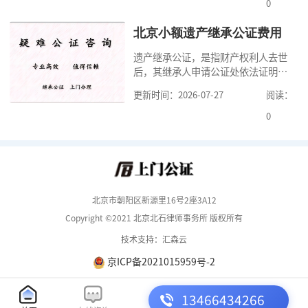
但是，在北京办理婚前财产公证，除
0
了按照规定提交真实、合法的证明材
料外，公证咨询告诉大家，我们有必
北京小额遗产继承公证费用
要知道北京婚前财产公证收费标准,北
遗产继承公证，是指财产权利人去世
京婚前财产公证机构？了解这些不仅
后，其继承人申请公证处依法证明继
有利于我们根
承人继承遗产行为的合法性与真实性
更新时间：2026-07-27
阅读：
的证明活动。通过公证，继承人可以
拿着享有继承权的公证书办理遗产过
0
户手续。公证咨询告诉大家，小额遗
产继承公证，也要遵守公证流程，依
法提交证明材料，按照规定交纳公证
费。我们在办理继承公证的时候，需
要知道北京遗
北京市朝阳区新源里16号2座3A12
Copyright ©2021 北京北石律师事务所 版权所有
技术支持：汇森云
京ICP备2021015959号-2
13466434266