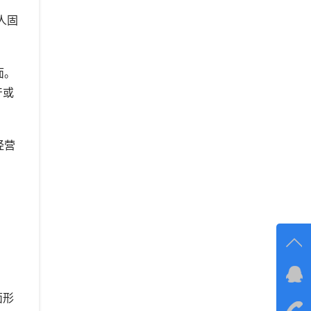
人固
面。
产或
经营
在线
面形
在