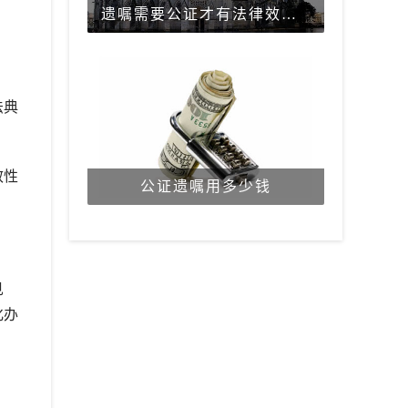
遗嘱需要公证才有法律效力吗？
法典
效性
公证遗嘱用多少钱
见
化办