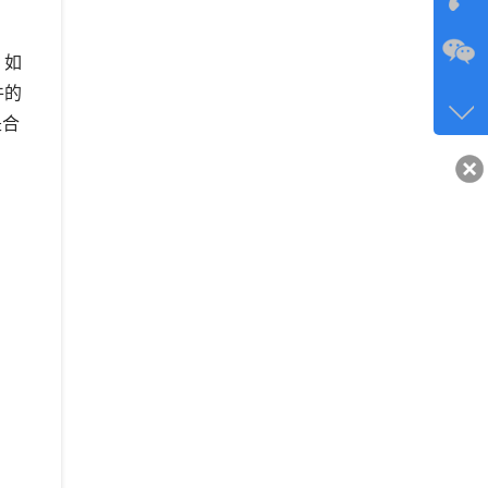
。如
咨询
件的
134-6
是合
客服q
40743