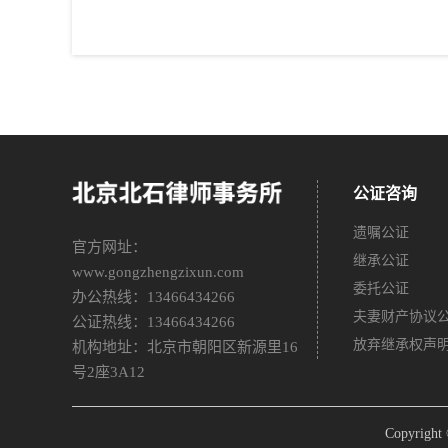
公证咨询
遗嘱公证
官方网址：
继承公证
www.gongzhengzixun.com
委托公证
办公热线：13466434266
夫妻财产协议
公证热线：13466434266
放弃继承权声
机构地址：北京市朝阳区新源里16
号2座3A12
Copyri