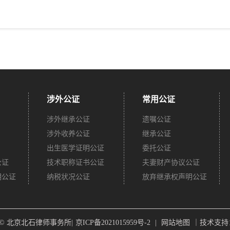
涉外公证
常用公证
涉外继承公证
遗嘱公证
涉外收养公证
继承公证
出生医学证明公证
委托公证
公证
技术职称证书公证
夫妻财产协议公证
明公证
纳税状况公证
放弃继承权声明公证
ght © 北京北石律师事务所|
京ICP备2021015959号-2
|
网站地图
｜技术支持