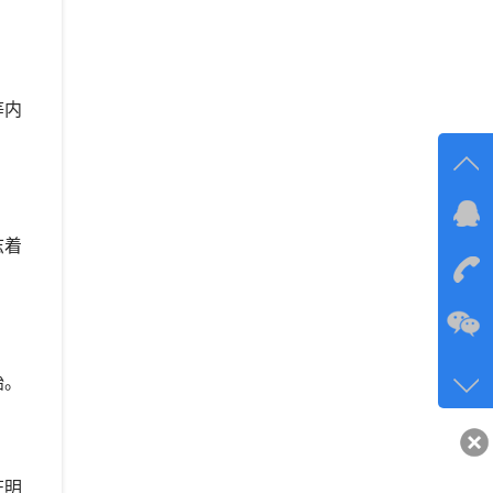
等内
在线
志着
在
咨询
134-6
始。
客服q
40743
证明