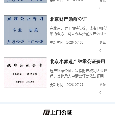
高公证事项的效力，固定证据，但是
很多人不知道在北京办理公证需要多
0
少时间。今天公证咨询就来告诉大
家，办理公证的时候除了需要按照公
北京财产婚前公证
证处的要求填写申请表外，还需要知
在北京，对于即将结婚，或者已经结
道北京公证需要什么材料,北京公证需
婚的双方，可以办理婚前财产公证，
要多少钱？北京公
明确婚前财产的归属以及债务承担方
更新时间：2026-07-30
阅读：
式，可以避免个人财产引发的纠纷，
但是，在北京办理婚前财产公证，除
0
了按照规定提交真实、合法的证明材
料外，公证咨询告诉大家，我们有必
北京小额遗产继承公证费用
要知道北京婚前财产公证收费标准,北
遗产继承公证，是指财产权利人去世
京婚前财产公证机构？了解这些不仅
后，其继承人申请公证处依法证明继
有利于我们根
承人继承遗产行为的合法性与真实性
更新时间：2026-07-27
阅读：
的证明活动。通过公证，继承人可以
拿着享有继承权的公证书办理遗产过
0
户手续。公证咨询告诉大家，小额遗
产继承公证，也要遵守公证流程，依
法提交证明材料，按照规定交纳公证
费。我们在办理继承公证的时候，需