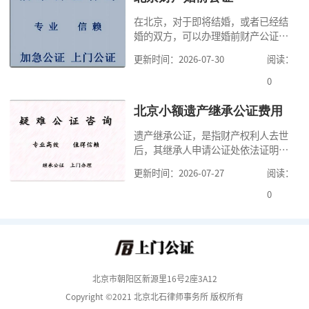
证处的要求填写申请表外，还需要知
在北京，对于即将结婚，或者已经结
道北京公证需要什么材料,北京公证需
婚的双方，可以办理婚前财产公证，
要多少钱？北京公
明确婚前财产的归属以及债务承担方
更新时间：2026-07-30
阅读：
式，可以避免个人财产引发的纠纷，
但是，在北京办理婚前财产公证，除
0
了按照规定提交真实、合法的证明材
料外，公证咨询告诉大家，我们有必
北京小额遗产继承公证费用
要知道北京婚前财产公证收费标准,北
遗产继承公证，是指财产权利人去世
京婚前财产公证机构？了解这些不仅
后，其继承人申请公证处依法证明继
有利于我们根
承人继承遗产行为的合法性与真实性
更新时间：2026-07-27
阅读：
的证明活动。通过公证，继承人可以
拿着享有继承权的公证书办理遗产过
0
户手续。公证咨询告诉大家，小额遗
产继承公证，也要遵守公证流程，依
法提交证明材料，按照规定交纳公证
费。我们在办理继承公证的时候，需
要知道北京遗
北京市朝阳区新源里16号2座3A12
Copyright ©2021 北京北石律师事务所 版权所有