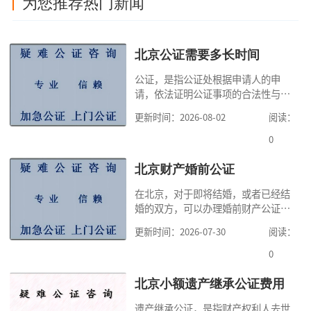
为您推荐热门新闻
北京公证需要多长时间
公证，是指公证处根据申请人的申
请，依法证明公证事项的合法性与真
实性的证明活动，通过公证，可以提
更新时间：2026-08-02
阅读：
高公证事项的效力，固定证据，但是
很多人不知道在北京办理公证需要多
0
少时间。今天公证咨询就来告诉大
家，办理公证的时候除了需要按照公
北京财产婚前公证
证处的要求填写申请表外，还需要知
在北京，对于即将结婚，或者已经结
道北京公证需要什么材料,北京公证需
婚的双方，可以办理婚前财产公证，
要多少钱？北京公
明确婚前财产的归属以及债务承担方
更新时间：2026-07-30
阅读：
式，可以避免个人财产引发的纠纷，
但是，在北京办理婚前财产公证，除
0
了按照规定提交真实、合法的证明材
料外，公证咨询告诉大家，我们有必
北京小额遗产继承公证费用
要知道北京婚前财产公证收费标准,北
遗产继承公证，是指财产权利人去世
京婚前财产公证机构？了解这些不仅