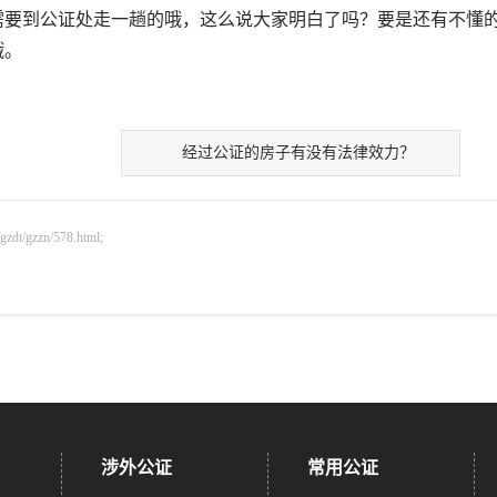
需要到公证处走一趟的哦，这么说大家明白了吗？要是还有不懂
哦。
经过公证的房子有没有法律效力？
gzzn/578.html;
涉外公证
常用公证