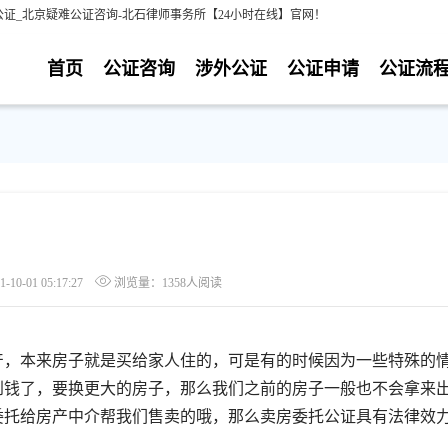
证_北京疑难公证咨询-北石律师事务所【24小时在线】官网！
首页
公证咨询
涉外公证
公证申请
公证流
0-01 05:17:27
浏览量：1358人阅读
，本来房子就是买给家人住的，可是有的时候因为一些特殊的
到钱了，要换更大的房子，那么我们之前的房子一般也不会拿来
委托给房产中介帮我们售卖的哦，那么卖房委托公证具有法律效