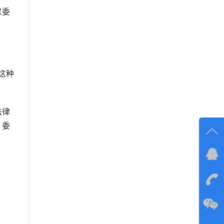
以委
这种
法律
、委
在线
在
咨询