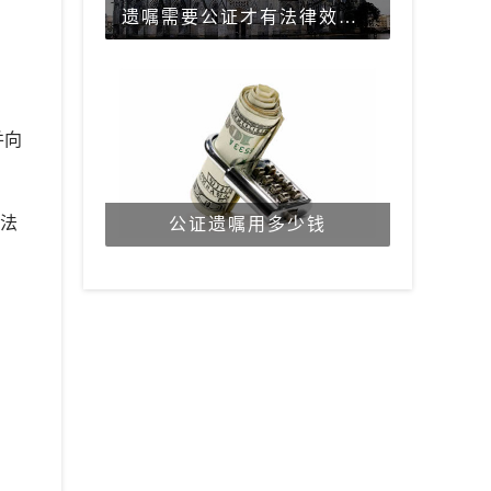
遗嘱需要公证才有法律效力吗？
并向
法
公证遗嘱用多少钱