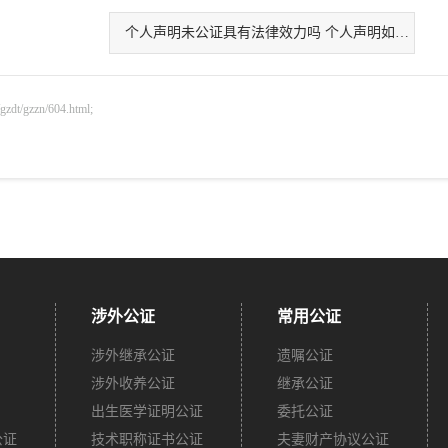
个人声明未公证具有法律效力吗 个人声明如何写
gzzn/604.html;
涉外公证
常用公证
涉外继承公证
遗嘱公证
涉外收养公证
继承公证
出生医学证明公证
委托公证
公证
技术职称证书公证
夫妻财产协议公证