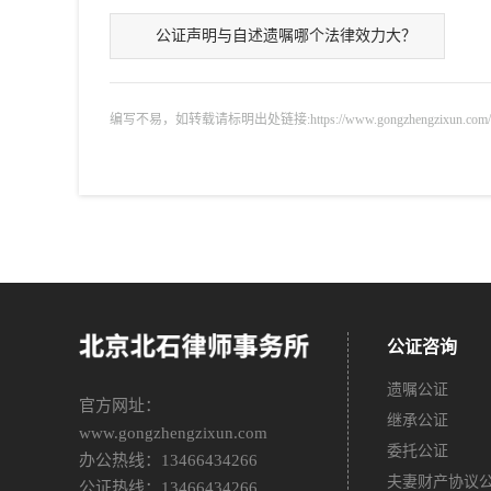
公证声明与自述遗嘱哪个法律效力大？
编写不易，如转载请标明出处链接:https://www.gongzhengzixun.com/gzdt/
公证咨询
遗嘱公证
官方网址：
继承公证
www.gongzhengzixun.com
委托公证
办公热线：13466434266
夫妻财产协议
公证热线：13466434266