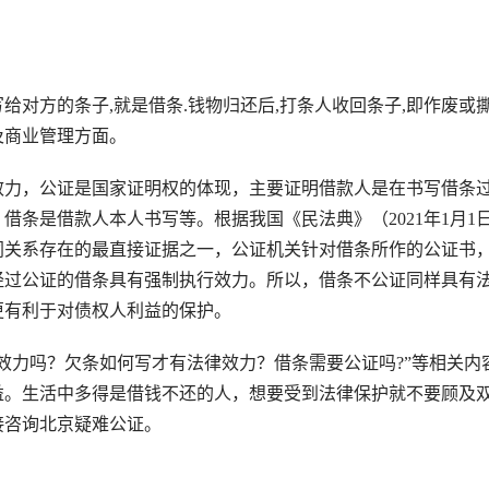
方的条子,就是借条.钱物归还后,打条人收回条子,即作废或
及商业管理方面。
力，公证是国家证明权的体现，主要证明借款人是在书写借条
条是借款人本人书写等。根据我国《民法典》（2021年1月1
同关系存在的最直接证据之一，公证机关针对借条所作的公证书
经过公证的借条具有强制执行效力。所以，借条不公证同样具有
更有利于对债权人利益的保护。
力吗？欠条如何写才有法律效力？借条需要公证吗?”等相关内
益。生活中多得是借钱不还的人，想要受到法律保护就不要顾及
接咨询北京疑难公证。