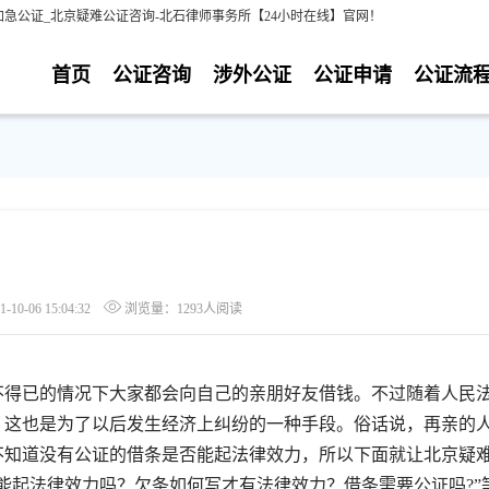
急公证_北京疑难公证咨询-北石律师事务所【24小时在线】官网！
首页
公证咨询
涉外公证
公证申请
公证流
？
0-06 15:04:32
浏览量：1293人阅读
得已的情况下大家都会向自己的亲朋好友借钱。不过随着人民
，这也是为了以后发生经济上纠纷的一种手段。俗话说，再亲的
不知道没有公证的借条是否能起法律效力，所以下面就让北京疑
能起法律效力吗？欠条如何写才有法律效力？借条需要公证吗?”