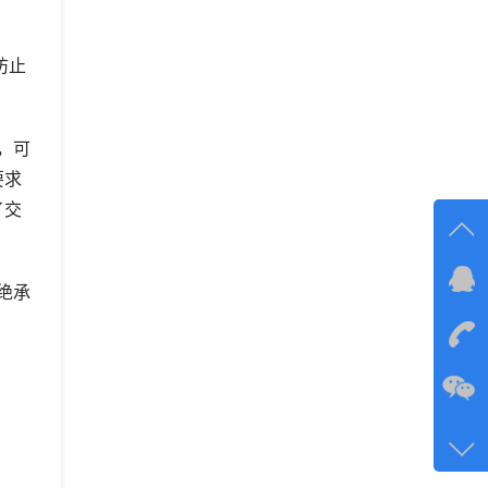
防止
，可
要求
了交
在线
绝承
在
咨询
134-6
客服q