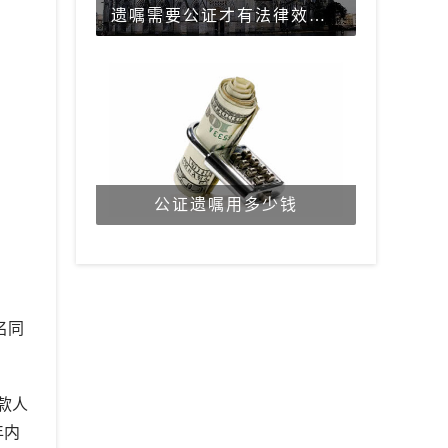
遗嘱需要公证才有法律效力吗？
公证遗嘱用多少钱
名同
款人
年内