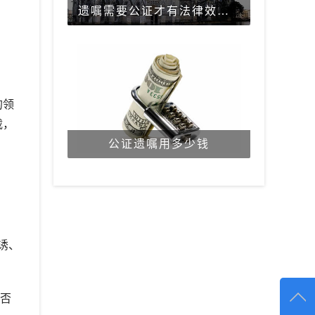
遗嘱需要公证才有法律效力吗？
的领
载，
公证遗嘱用多少钱
诱、
否