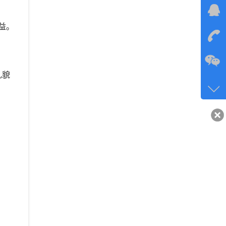
在线
益。
在
咨询
礼貌
134-6
客服q
40743