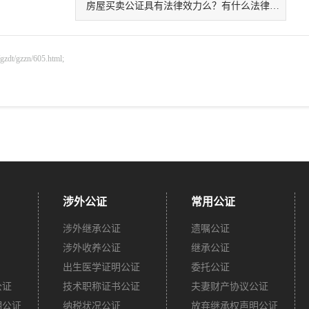
房屋买卖公证具有法律效力么？有什么法律效力
gzzn/605.html;
涉外公证
常用公证
涉外继承公证
遗嘱公证
涉外收养公证
继承公证
出生医学证明公证
委托公证
公证
技术职称证书公证
夫妻财产协议公证
明公证
纳税状况公证
放弃继承权声明公证