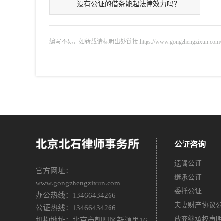
没有公证的借条能起法律效力吗？
编写不易，如转载请标明出处链接:https://www.gongzhengzixun.com/gzdt/
公证咨询
遗嘱公证
官方网址：
继承公证
www.gongzhengzixun.com
委托公证
办公热线：13466434266
夫妻财产协议
公证热线：13466434266
放弃继承权声
机构地址：北京市朝阳区新源里16