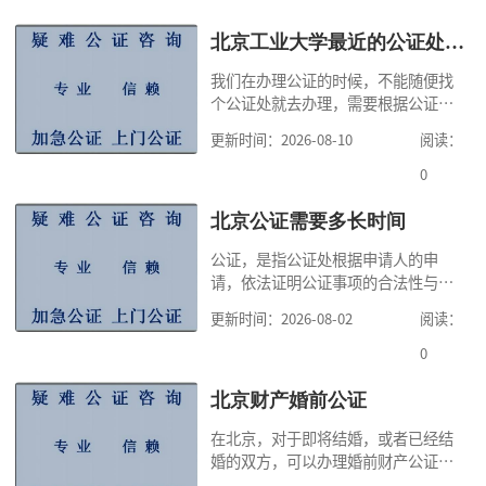
北京工业大学最近的公证处电话
我们在办理公证的时候，不能随便找
个公证处就去办理，需要根据公证事
项来确定公证处，比如继承公证，只
更新时间：2026-08-10
阅读：
能向不动产所在地的公证处申请办
理，有的公证可以在申请人住所地、
0
经常居住地、行为地或事实发生的公
证处申请办理，因此，公证咨询提示
北京公证需要多长时间
大家，在办理公证之前，一定要清楚
公证，是指公证处根据申请人的申
知道自己办理何种公证，自己可以向
请，依法证明公证事项的合法性与真
哪个公证书提出
实性的证明活动，通过公证，可以提
更新时间：2026-08-02
阅读：
高公证事项的效力，固定证据，但是
很多人不知道在北京办理公证需要多
0
少时间。今天公证咨询就来告诉大
家，办理公证的时候除了需要按照公
北京财产婚前公证
证处的要求填写申请表外，还需要知
在北京，对于即将结婚，或者已经结
道北京公证需要什么材料,北京公证需
婚的双方，可以办理婚前财产公证，
要多少钱？北京公
明确婚前财产的归属以及债务承担方