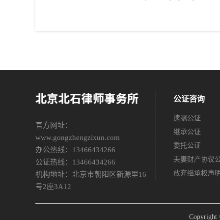
公证咨询
遗嘱公证
官方网址：
继承公证
www.gongzhengzixun.com
委托公证
办公热线：13466434266
夫妻财产协议
公证热线：13466434266
放弃继承权声
机构地址：北京市朝阳区新源里16
号2座3A12
Copyri