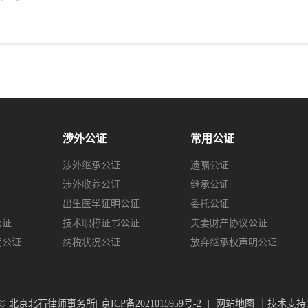
涉外公证
常用公证
涉外继承公证
遗嘱公证
涉外收养公证
继承公证
出生医学证明公证
委托公证
公证
技术职称证书公证
夫妻财产协议公证
明公证
纳税状况公证
放弃继承权声明公证
ght © 北京北石律师事务所|
京ICP备2021015959号-2
|
网站地图
｜技术支持