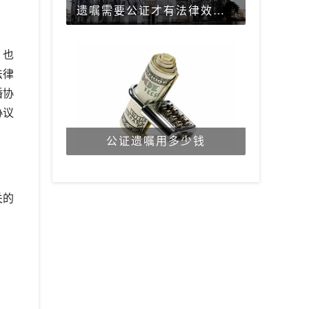
遗嘱需要公证才有法律效力吗？
，也
法律
婚协
协议
公证遗嘱用多少钱
关的