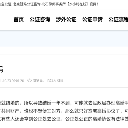
急公证_北京疑难公证咨询-北石律师事务所【24小时在线】官网！
首页
公证咨询
涉外公证
公证申请
公证流
吗
0-23 09:01:26
浏览量：1374人阅读
就结婚的，所以导致结婚一年不到，可能就去民政局办理离婚
了共同财产，谁也不想便宜对方，那么就只好签署离婚协议了，
以有些人还会拿到公证处去公证，公证处公正的离婚协议有法律