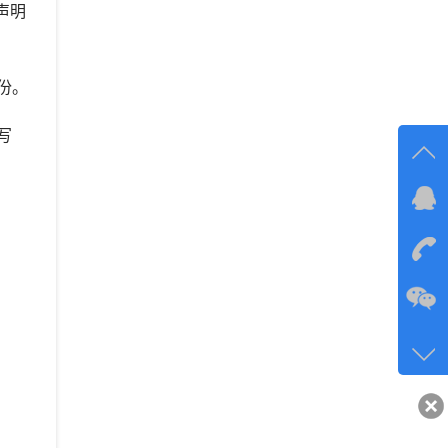
声明
份。
写
在线
在
咨询
134-6
客服q
40743