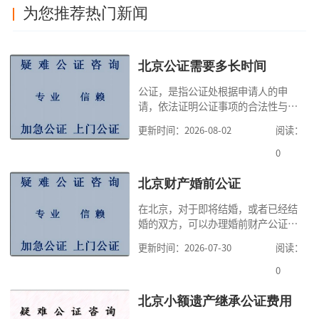
为您推荐热门新闻
北京公证需要多长时间
公证，是指公证处根据申请人的申
请，依法证明公证事项的合法性与真
实性的证明活动，通过公证，可以提
更新时间：2026-08-02
阅读：
高公证事项的效力，固定证据，但是
很多人不知道在北京办理公证需要多
0
少时间。今天公证咨询就来告诉大
家，办理公证的时候除了需要按照公
北京财产婚前公证
证处的要求填写申请表外，还需要知
在北京，对于即将结婚，或者已经结
道北京公证需要什么材料,北京公证需
婚的双方，可以办理婚前财产公证，
要多少钱？北京公
明确婚前财产的归属以及债务承担方
更新时间：2026-07-30
阅读：
式，可以避免个人财产引发的纠纷，
但是，在北京办理婚前财产公证，除
0
了按照规定提交真实、合法的证明材
料外，公证咨询告诉大家，我们有必
北京小额遗产继承公证费用
要知道北京婚前财产公证收费标准,北