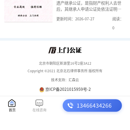
遗产继承公证，是指财产权利人去世
京婚前财产公证机构？了解这些不仅
后，其继承人申请公证处依法证明继
有利于我们根
承人继承遗产行为的合法性与真实性
更新时间：2026-07-27
阅读：
的证明活动。通过公证，继承人可以
拿着享有继承权的公证书办理遗产过
0
户手续。公证咨询告诉大家，小额遗
产继承公证，也要遵守公证流程，依
法提交证明材料，按照规定交纳公证
费。我们在办理继承公证的时候，需
要知道北京遗
北京市朝阳区新源里16号2座3A12
Copyright ©2021 北京北石律师事务所 版权所有
技术支持：汇森云
京ICP备2021015959号-2
13466434266
首页
在线咨询