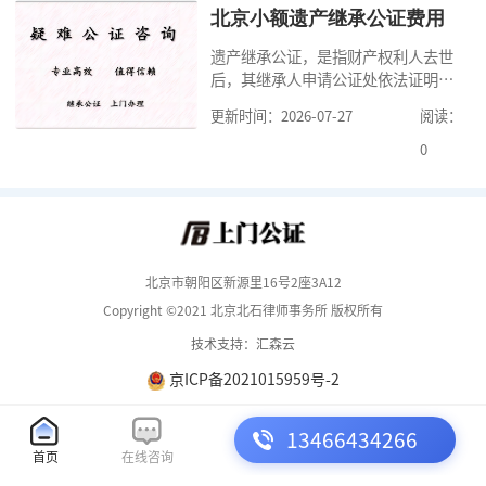
料外，公证咨询告诉大家，我们有必
北京小额遗产继承公证费用
要知道北京婚前财产公证收费标准,北
遗产继承公证，是指财产权利人去世
京婚前财产公证机构？了解这些不仅
后，其继承人申请公证处依法证明继
有利于我们根
承人继承遗产行为的合法性与真实性
更新时间：2026-07-27
阅读：
的证明活动。通过公证，继承人可以
拿着享有继承权的公证书办理遗产过
0
户手续。公证咨询告诉大家，小额遗
产继承公证，也要遵守公证流程，依
法提交证明材料，按照规定交纳公证
费。我们在办理继承公证的时候，需
要知道北京遗
北京市朝阳区新源里16号2座3A12
Copyright ©2021 北京北石律师事务所 版权所有
技术支持：汇森云
京ICP备2021015959号-2
13466434266
首页
在线咨询