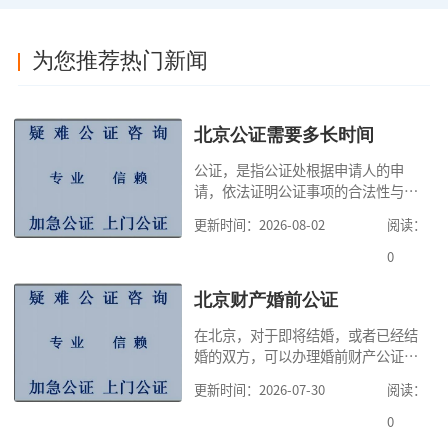
为您推荐热门新闻
北京公证需要多长时间
公证，是指公证处根据申请人的申
请，依法证明公证事项的合法性与真
实性的证明活动，通过公证，可以提
更新时间：2026-08-02
阅读：
高公证事项的效力，固定证据，但是
很多人不知道在北京办理公证需要多
0
少时间。今天公证咨询就来告诉大
家，办理公证的时候除了需要按照公
北京财产婚前公证
证处的要求填写申请表外，还需要知
在北京，对于即将结婚，或者已经结
道北京公证需要什么材料,北京公证需
婚的双方，可以办理婚前财产公证，
要多少钱？北京公
明确婚前财产的归属以及债务承担方
更新时间：2026-07-30
阅读：
式，可以避免个人财产引发的纠纷，
但是，在北京办理婚前财产公证，除
0
了按照规定提交真实、合法的证明材