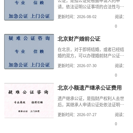
公证，是指公证处根据申请人的申
请，依法证明公证事项的合法性与真
实性的证明活动，通过公证，可以提
更新时间：2026-08-02
阅读：
高公证事项的效力，固定证据，但是
很多人不知道在北京办理公证需要多
0
少时间。今天公证咨询就来告诉大
家，办理公证的时候除了需要按照公
北京财产婚前公证
证处的要求填写申请表外，还需要知
在北京，对于即将结婚，或者已经结
道北京公证需要什么材料,北京公证需
婚的双方，可以办理婚前财产公证，
要多少钱？北京公
明确婚前财产的归属以及债务承担方
更新时间：2026-07-30
阅读：
式，可以避免个人财产引发的纠纷，
但是，在北京办理婚前财产公证，除
0
了按照规定提交真实、合法的证明材
料外，公证咨询告诉大家，我们有必
北京小额遗产继承公证费用
要知道北京婚前财产公证收费标准,北
遗产继承公证，是指财产权利人去世
京婚前财产公证机构？了解这些不仅
后，其继承人申请公证处依法证明继
有利于我们根
承人继承遗产行为的合法性与真实性
更新时间：2026-07-27
阅读：
的证明活动。通过公证，继承人可以
拿着享有继承权的公证书办理遗产过
0
户手续。公证咨询告诉大家，小额遗