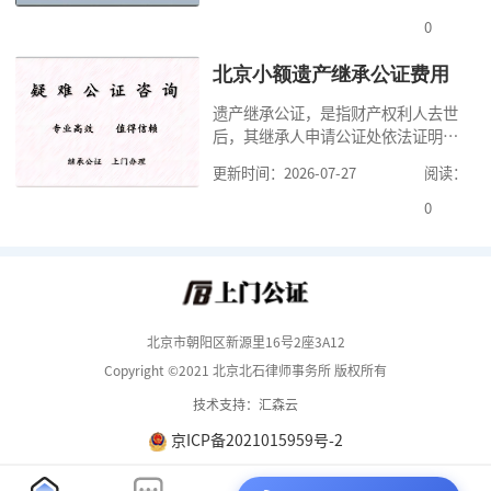
式，可以避免个人财产引发的纠纷，
但是，在北京办理婚前财产公证，除
0
了按照规定提交真实、合法的证明材
料外，公证咨询告诉大家，我们有必
北京小额遗产继承公证费用
要知道北京婚前财产公证收费标准,北
遗产继承公证，是指财产权利人去世
京婚前财产公证机构？了解这些不仅
后，其继承人申请公证处依法证明继
有利于我们根
承人继承遗产行为的合法性与真实性
更新时间：2026-07-27
阅读：
的证明活动。通过公证，继承人可以
拿着享有继承权的公证书办理遗产过
0
户手续。公证咨询告诉大家，小额遗
产继承公证，也要遵守公证流程，依
法提交证明材料，按照规定交纳公证
费。我们在办理继承公证的时候，需
要知道北京遗
北京市朝阳区新源里16号2座3A12
Copyright ©2021 北京北石律师事务所 版权所有
技术支持：汇森云
京ICP备2021015959号-2