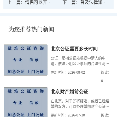
上一篇：
情侣可以开法律公证吗？公证能办理哪些？
下一篇：
普及法律知识 关注自书遗嘱不经法律公证是否有效
为您推荐热门新闻
北京公证需要多长时间
公证，是指公证处根据申请人的申
请，依法证明公证事项的合法性与真
实性的证明活动，通过公证，可以提
更新时间：2026-08-02
阅读：
高公证事项的效力，固定证据，但是
很多人不知道在北京办理公证需要多
0
少时间。今天公证咨询就来告诉大
家，办理公证的时候除了需要按照公
北京财产婚前公证
证处的要求填写申请表外，还需要知
在北京，对于即将结婚，或者已经结
道北京公证需要什么材料,北京公证需
婚的双方，可以办理婚前财产公证，
要多少钱？北京公
明确婚前财产的归属以及债务承担方
更新时间：2026-07-30
阅读：