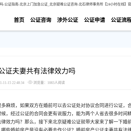
-公证指南-北京上门加急公证_北京疑难公证咨询-北石律师事务所【24小时在线】
首页
公证咨询
涉外公证
公证申请
公证流
产公证夫妻共有法律效力吗
1-15 22:48:34
浏览量：1083人阅读
多麻烦，如果双方在婚前可以去公证处对协议合同进行公证，
时候，经过公证的合同会更有说服力，能为两个人省去很多时间
法律效力吗？那么，接下来北京疑难公证就带大家来了解一下婚
？哪些婚前房产是没有必要去作公证？婚前房产公证夫妻共有法