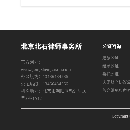
公证咨询
遗嘱公证
官方网址：
继承公证
www.gongzhengzixun.com
委托公证
办公热线：13466434266
夫妻财产协议
公证热线：13466434266
放弃继承权声
机构地址：北京市朝阳区新源里16
号2座3A12
Copyri