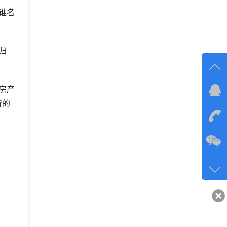
谁名
归
房产
在线
贷的
在
咨询
134-6
客服q
40743