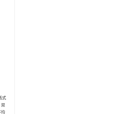
括式
，双
不均