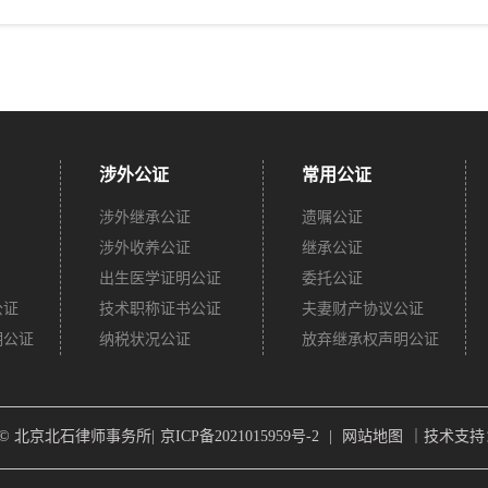
涉外公证
常用公证
涉外继承公证
遗嘱公证
涉外收养公证
继承公证
出生医学证明公证
委托公证
公证
技术职称证书公证
夫妻财产协议公证
明公证
纳税状况公证
放弃继承权声明公证
ght © 北京北石律师事务所|
京ICP备2021015959号-2
|
网站地图
｜技术支持