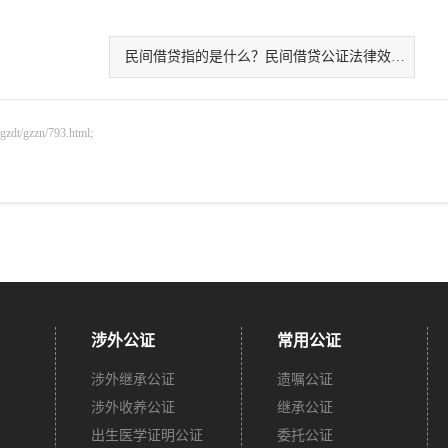
民间借贷指的是什么？民间借贷公证法律效果有哪些？
gzzn/793.html;
涉外公证
常用公证
涉外继承公证
遗嘱公证
涉外收养公证
继承公证
出生医学证明公证
委托公证