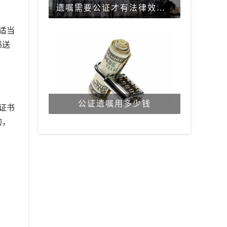
遗嘱需要公证才有法律效力吗？
适当
书送
公证遗嘱用多少钱
证书
的，