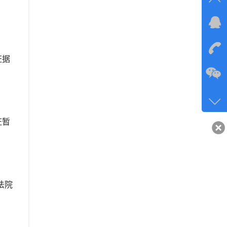
在线
在
证据
咨询
134-6
客服q
证暂
40743
法院