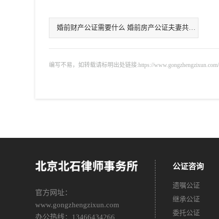
婚前财产公证需要什么 婚前房产公证夫妻共有法律效力吗
编写不易，如转载请标明出处链接:https://www.gongzhengzixun.com/gzdt/
公证咨询
遗嘱公证
官方网址：
继承公证
www.gongzhengzixun.com
委托公证
办公热线：13466434266