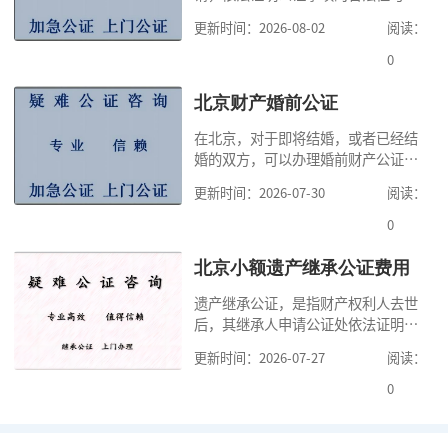
实性的证明活动，通过公证，可以提
更新时间：2026-08-02
阅读：
高公证事项的效力，固定证据，但是
很多人不知道在北京办理公证需要多
0
少时间。今天公证咨询就来告诉大
家，办理公证的时候除了需要按照公
北京财产婚前公证
证处的要求填写申请表外，还需要知
在北京，对于即将结婚，或者已经结
道北京公证需要什么材料,北京公证需
婚的双方，可以办理婚前财产公证，
要多少钱？北京公
明确婚前财产的归属以及债务承担方
更新时间：2026-07-30
阅读：
式，可以避免个人财产引发的纠纷，
但是，在北京办理婚前财产公证，除
0
了按照规定提交真实、合法的证明材
料外，公证咨询告诉大家，我们有必
北京小额遗产继承公证费用
要知道北京婚前财产公证收费标准,北
遗产继承公证，是指财产权利人去世
京婚前财产公证机构？了解这些不仅
后，其继承人申请公证处依法证明继
有利于我们根
承人继承遗产行为的合法性与真实性
更新时间：2026-07-27
阅读：
的证明活动。通过公证，继承人可以
拿着享有继承权的公证书办理遗产过
0
户手续。公证咨询告诉大家，小额遗
产继承公证，也要遵守公证流程，依