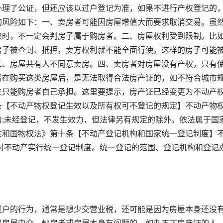
办理了公证，但还应该以过户登记为准，如果不进行产权登记的
的风险如下：一、卖房者可能因房屋增值大而要求取消交易。虽
决时，不一定会判房子属于购房者。二、房屋权利受到限制。比
房子被查封、抵押，卖方权利就不能全面行使。这样的房子可能
三、房屋共有人不同意卖房。四、卖房者对房屋没有产权，只有
者在购买这类房屋后，是无法取得合法房产证的，如不符合城市
失只能购房者自己承担。这里要提示，房产证已经变更为不动产
条【不动产物权登记生效以及所有权可不登记的规定】不动产物
;未经登记，不发生效力，但法律另有规定的除外。依法属于国
共和国物权法》第十条【不动产登记机构和国家统一登记制度】
对不动产实行统一登记制度。统一登记的范围、登记机构和登记
户的行为，通常是想少交营业税，还可能是因为房屋本身还没