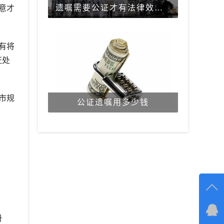
遗嘱需要公证才有法律效力吗？
意才
有将
证处
市规
公证遗嘱用多少钱
在线
册