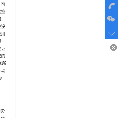
，可
在
然签
如，
咨询
被没
134-6
使用
客服q
规
40743
权证
权的
家所
不动
办
有办