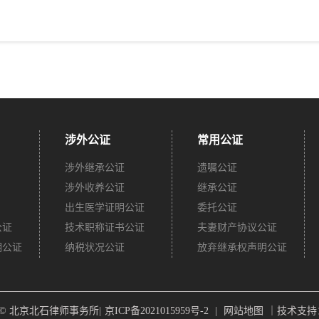
涉外公证
常用公证
涉外继承公证
遗嘱公证
涉外收养公证
继承公证
出生医学证明公证
委托公证
公证
技术职称证书公证
夫妻财产协议公证
明公证
纳税状况公证
放弃继承权声明公证
ght © 北京北石律师事务所|
京ICP备2021015959号-2
|
网站地图
｜技术支持