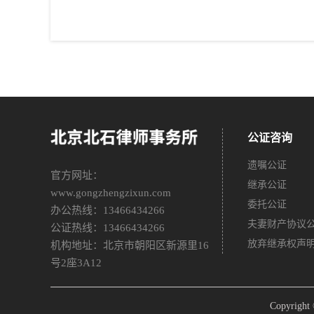
公证咨询
遗嘱公证
官方网址：
继承公证
www.gongzhengzixun.com
委托公证
办公热线：13466434266
夫妻财产协议
公证热线：13466434266
放弃继承权声
机构地址：北京市朝阳区新源里16
号2座3A12
Copyri